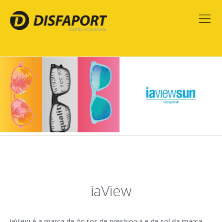
iaView
iaView é a marca de óculos de presbiopia e de sol da marca