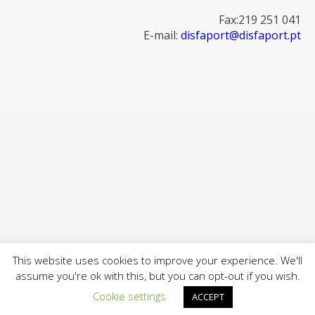
Fax:219 251 041
E-mail:
disfaport@disfaport.pt
This website uses cookies to improve your experience. We'll
assume you're ok with this, but you can opt-out if you wish.
Cookie settings
ACCEPT
© Disfaport 2018 - All Rights Reserved.
Made by
Bind.Agency